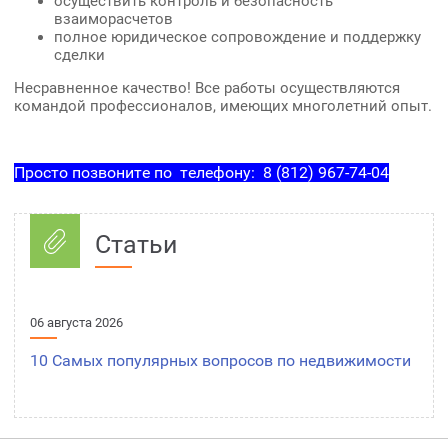
осуществить контроль и безопасность
взаиморасчетов
полное юридическое сопровождение и поддержку
сделки
Несравненное качество! Все работы осуществляются
командой профессионалов, имеющих многолетний опыт.
Квартиры
в
Квартиры,
Новостройке
комнаты
Просто позвоните по телефону: 8 (812) 967-74-04
Квартиры,
ПРОДАТЬ
комнаты
ИЛИ
КУПИТЬ
Статьи
КВАРТИРУ
Участка,
дачи,
загородного
Долей
дома
06 августа 2026
10 Самых популярных вопросов по недвижимости
Квартиры
или
комнаты
Купли -
продажи
квартиры