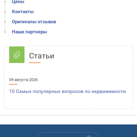
Цены
Контакты
Оригиналы отзывов
Наши партнеры
Квартиры
в
Квартиры,
Новостройке
комнаты
Статьи
Квартиры,
ПРОДАТЬ
комнаты
ИЛИ
КУПИТЬ
КВАРТИРУ
Участка,
09 августа 2026
дачи,
загородного
Долей
10 Самых популярных вопросов по недвижимости
дома
Квартиры
или
комнаты
Купли -
продажи
квартиры